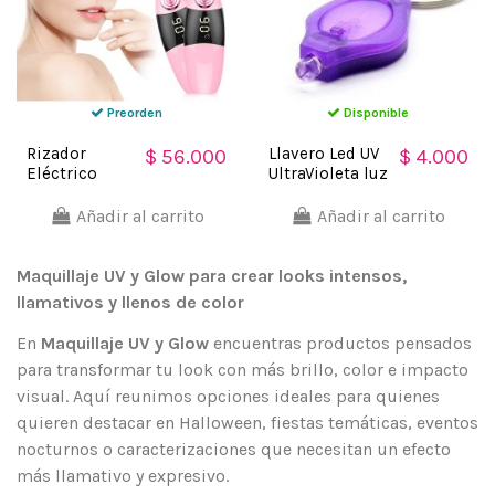
Preorden
Disponible
Rizador
Llavero Led UV
$ 56.000
$ 4.000
Eléctrico
UltraVioleta luz
Pestañas
Negra
Profesional
probador de
Añadir al carrito
Añadir al carrito
enchurcador
billetes
rulos
Maquillaje UV y Glow para crear looks intensos,
llamativos y llenos de color
En
Maquillaje UV y Glow
encuentras productos pensados
para transformar tu look con más brillo, color e impacto
visual. Aquí reunimos opciones ideales para quienes
quieren destacar en Halloween, fiestas temáticas, eventos
nocturnos o caracterizaciones que necesitan un efecto
más llamativo y expresivo.