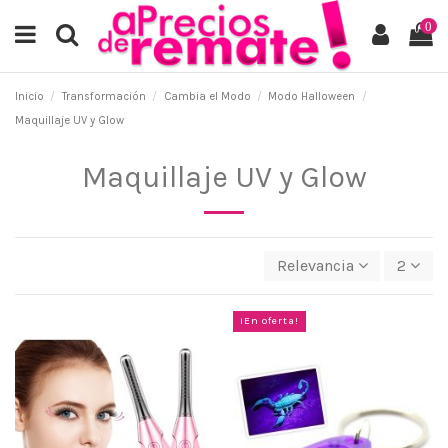
0
Inicio
Transformación
Cambia el Modo
Modo Halloween
Maquillaje UV y Glow
Maquillaje UV y Glow
Relevancia
2
¡En oferta!