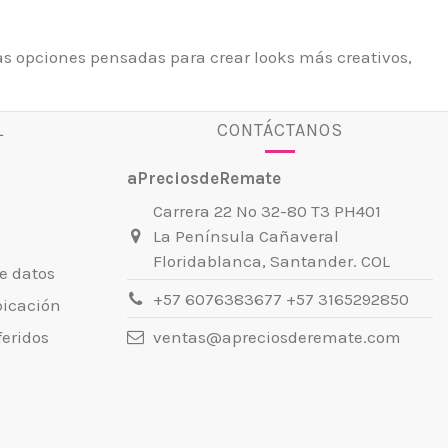
s opciones pensadas para crear looks más creativos,
L
CONTÁCTANOS
aPreciosdeRemate
Carrera 22 No 32-80 T3 PH401
La Península Cañaveral
Floridablanca, Santander. COL
e datos
+57 6076383677 +57 3165292850
bicación
ventas@apreciosderemate.com
eridos