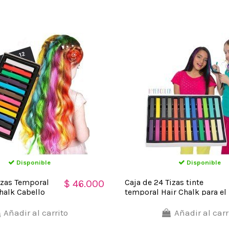
Disponible
Disponible
izas Temporal
Caja de 24 Tizas tinte
$ 46.000
halk Cabello
temporal Hair Chalk para el
olores
Cabello, Mechas y
Mechones de Colores
Añadir al carrito
Añadir al carr