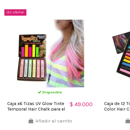
¡En oferta!
Disponible
Caja x6 Tizas UV Glow Tinte
Caja de 12 T
$ 49.000
Temporal Hair Chalk para el
Color Hair C
Cabello
Mechones C
Añadir al carrito