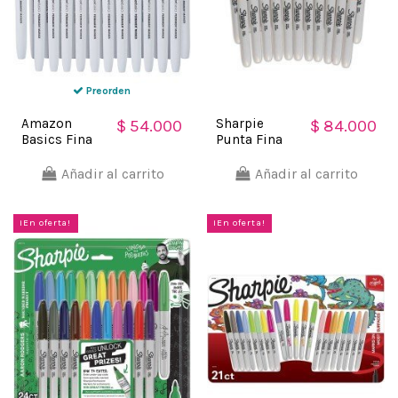
Preorden
Amazon
Sharpie
$ 54.000
$ 84.000
Basics Fina
Punta Fina
Marcador
Marcador
Permanente
Permanente
Añadir al carrito
Añadir al carrito
(24 unidades)
(24
unidades)
¡En oferta!
¡En oferta!