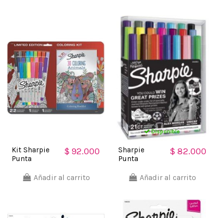
Permanente
Permanente
(24
(24
unidades)
unidades)
Disponible
Kit Sharpie
Sharpie
$ 92.000
$ 82.000
Punta
Punta
UltraFina 22
UltraFina
Marcadores +
Marcador
Añadir al carrito
Añadir al carrito
Libro + gafas
Permanente
3D
(21 unidades)