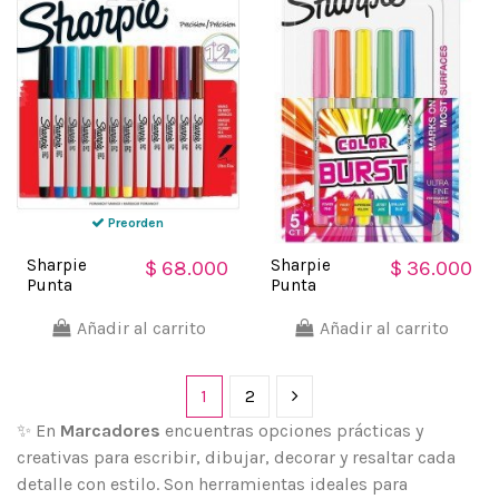
Preorden
Sharpie
Sharpie
$ 68.000
$ 36.000
Punta
Punta
UltraFina
UltraFina
Marcador
Marcador
Añadir al carrito
Añadir al carrito
Permanente
Permanente 5
(12 unidades)
unidades
1
2
✨ En
Marcadores
encuentras opciones prácticas y
creativas para escribir, dibujar, decorar y resaltar cada
detalle con estilo. Son herramientas ideales para