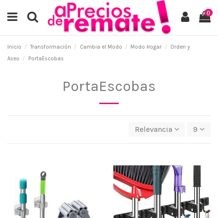
0
Inicio
Transformación
Cambia el Modo
Modo Hogar
Orden y
Aseo
PortaEscobas
PortaEscobas
Relevancia
9