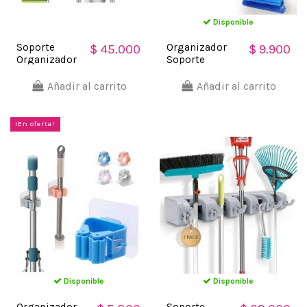
Disponible
Soporte
Organizador
$ 45.000
$ 9.900
Organizador
Soporte
3 Escobas
Herramienta
Acero
jardín Escobas
Añadir al carrito
Añadir al carrito
Inoxidable
Multiusos
Multiusos
¡En oferta!
Disponible
Disponible
Organizador
Soporte