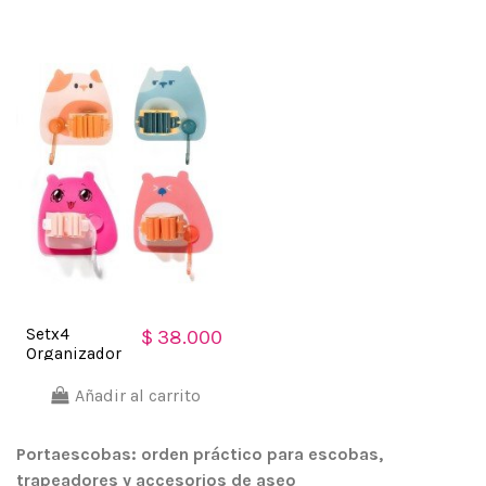
Inoxidable
Aseo 5
Multiusos
Escobas
Setx4
$ 38.000
Organizador
Soporte
Escobas
Añadir al carrito
Multiusos
Adorables
Gatos
Portaescobas: orden práctico para escobas,
trapeadores y accesorios de aseo