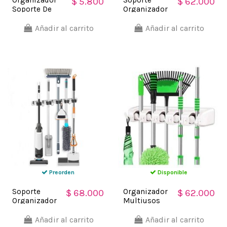
$ 5.800
$ 62.000
Soporte De
Organizador
Escobas Útiles
Multiusos
De Aseo Wall
Colgador
Añadir al carrito
Añadir al carrito
Mount
Escobas
Fregona
Preorden
Disponible
Soporte
Organizador
$ 68.000
$ 62.000
Organizador
Multiusos
5 Escobas
Colgador
Acero
Útiles De
Añadir al carrito
Añadir al carrito