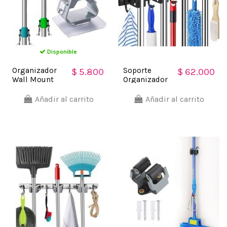
Disponible
Organizador
Soporte
$ 5.800
$ 62.000
Wall Mount
Organizador
Multiusos
Escobas
colgador de
Acero
Añadir al carrito
Añadir al carrito
útiles de Aseo,
Inoxidable
escobas..
Multiusos