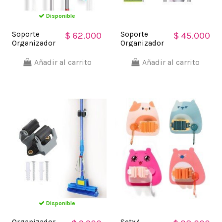
Disponible
Soporte
Soporte
$ 62.000
$ 45.000
Organizador
Organizador
Multiusos
3 Escobas
Colgador
Acero
Añadir al carrito
Añadir al carrito
Escobas
Inoxidable
Fregona
Multiusos
Disponible
Organizador
Setx4