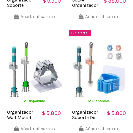
$ 9.900
$ 38.000
Soporte
Organizador
Herramienta
Soporte
jardín Escobas
Escobas
Añadir al carrito
Añadir al carrito
Multiusos
Multiusos
Adorables
Gatos
¡En oferta!
Disponible
Disponible
Organizador
Organizador
$ 5.800
$ 5.800
Wall Mount
Soporte De
Multiusos
Escobas Útiles
colgador de
De Aseo Wall
Añadir al carrito
Añadir al carrito