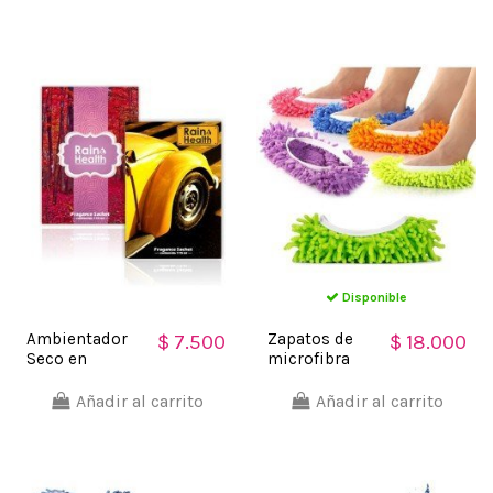
útiles de Aseo,
Mount
escobas..
Disponible
Ambientador
Zapatos de
$ 7.500
$ 18.000
Seco en
microfibra
Sachets sobres
Limpia y
de mineral que
policha
Añadir al carrito
Añadir al carrito
atrapa
proteje tu
humedad
piso