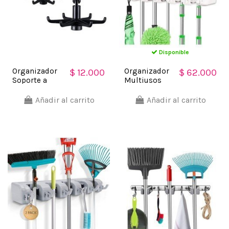
Disponible
Organizador
Organizador
$ 12.000
$ 62.000
Soporte a
Multiusos
pared
Colgador
giratorio
Útiles De
Añadir al carrito
Añadir al carrito
cocina baño
Aseo 5
Multiusos
Escobas