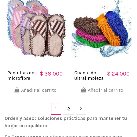
Pantuflas de
Guante de
$ 38.000
$ 24.000
microfibra
Ultralimpieza
Limpia y
en Microfibra
policha
para
Añadir al carrito
Añadir al carrito
protege tu
vehiculos,
piso
lava y limpia
1
2
Orden y aseo: soluciones prácticas para mantener tu
hogar en equilibrio
En
Orden y aseo
reunimos productos pensados para