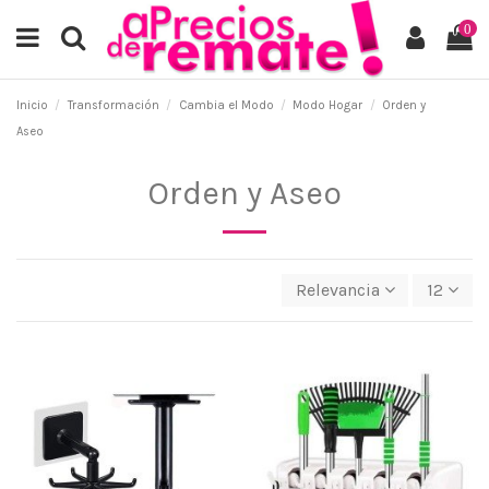
0
Inicio
Transformación
Cambia el Modo
Modo Hogar
Orden y
Aseo
Orden y Aseo
Relevancia
12