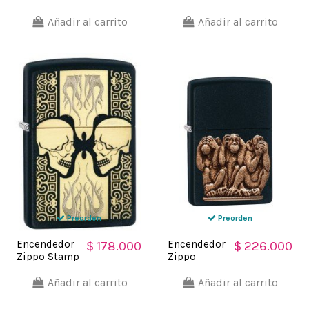
Stamp The
Stamp Yin
Rolling
Yang 2
Añadir al carrito
Añadir al carrito
Stones Lips
Lighter
White Matte
29423 Black
- Blanco
Matte -
Negro
Preorden
Preorden
Encendedor
Encendedor
$ 178.000
$ 226.000
Zippo Stamp
Zippo
Skulls
Texture
Flaming
Three
Añadir al carrito
Añadir al carrito
Face 29404
Monkeys
Black Matte
29409