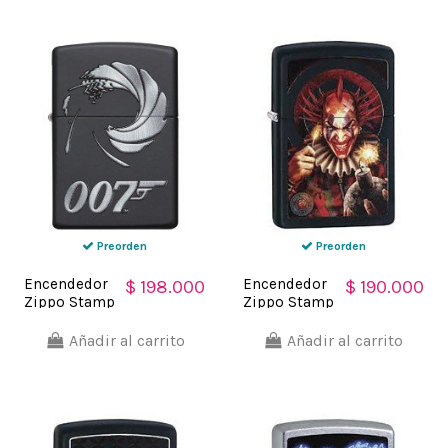
- negro
Black matte
- negro
Preorden
Preorden
Encendedor
Encendedor
$ 198.000
$ 190.000
Zippo Stamp
Zippo Stamp
James Bond
Payaso Ana
007 29566 -
Stokes
Añadir al carrito
Añadir al carrito
negro mate
29574 -
Negro mate