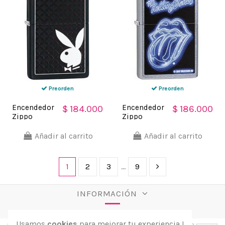
Preorden
Preorden
Encendedor
Encendedor
$ 184.000
$ 186.000
Zippo
Zippo
Stamp Play
Stamp
Boy 29578 -
Rolling
Añadir al carrito
Añadir al carrito
Negro Mate
Stones
29581 -
Street
1
2
3
…
9
Chrome
INFORMACIÓN
Usamos
cookies
para mejorar tu experiencia !