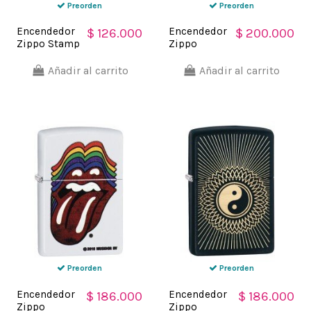
Preorden
Preorden
Encendedor
Encendedor
$ 126.000
$ 200.000
Zippo Stamp
Zippo
Red Stars
Stamp Jimi
29548 - Rojo
Hendrix
Añadir al carrito
Añadir al carrito
Amarillo
Concert
29172 Matte
Cream -
Crema
Preorden
Preorden
Encendedor
Encendedor
$ 186.000
$ 186.000
Zippo
Zippo