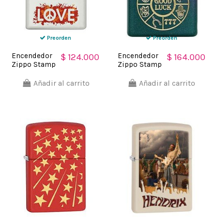
Preorden
Preorden
Encendedor
Encendedor
$ 124.000
$ 164.000
Zippo Stamp
Zippo Stamp
Peace Love
Spectrum
paz amor
Good Luck
Añadir al carrito
Añadir al carrito
29542 -
49399
Blanco