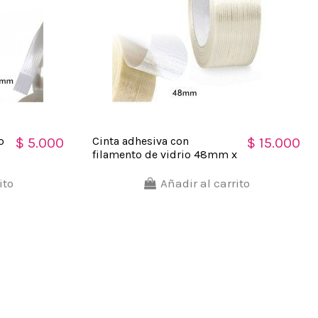
o
Cinta adhesiva con
$ 5.000
$ 15.000
filamento de vidrio 48mm x
50m Soco
ito
Añadir al carrito