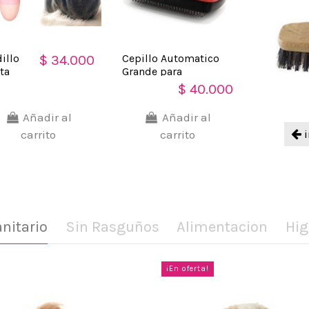
illo
Cepillo Automatico
$ 34.000
ta
Grande para
os
Mascotas, los pelos
$ 40.000
a
se desprenden
scotas
automáticamente
Añadir al
Añadir al
mina
carrito
carrito
usa de
o
ro
ejo
nitario
Sin Rasguños
Alimentacion
Hig
¡En oferta!