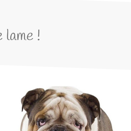
 lame !