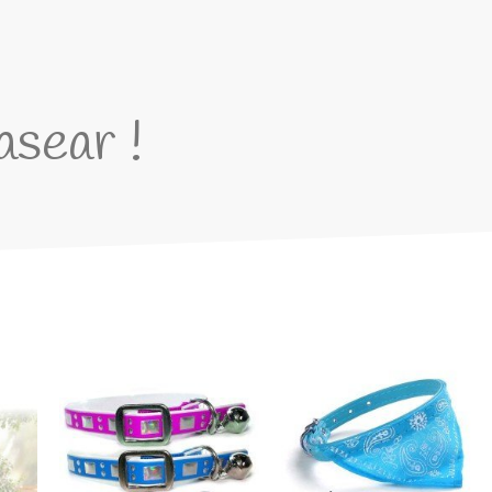
pasear !