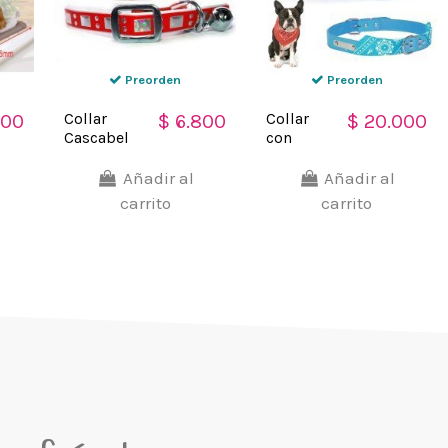
Preorden
Preorden
Collar
Collar
000
$ 6.800
$ 20.000
Cascabel
con
para
Pañoleta
mascotas
para
Añadir al
Añadir al
pequeñas,
Mascotas
carrito
carrito
gatos y
Medianas
perros
correa
elegantes
bandana
perro