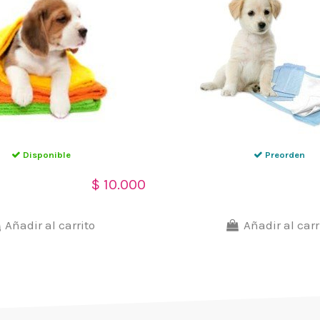
Disponible
Preorden
crofibra ultra
Tapetes Desechables super
$ 10.000
para Baño de
absorbente baño para
 colores
mascotas (paq x 6u)
Añadir al carrito
Añadir al carr