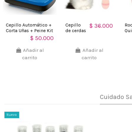
Cepillo Automático +
Cepillo
Rod
$ 36.000
Corta Uñas + Peine Kit
de cerdas
Qui
Limpieza Mascota
metálicas
Pel
$ 50.000
para
par
Mascotas
Ma
Añadir al
Añadir al
gato
eli
carrito
carrito
conejo
pel
gat
per
con
Cuidado Sa
Nuevo