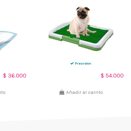
Preorden
Tapete de Entrenamiento
$ 36.000
$ 54.000
Puppy Potty baño Pasto
ecológico Pequeño
ito
Añadir al carrito