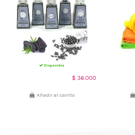
Disponible
Perlas de Carbón Activado
Toalla de Mi
$ 36.000
para Desodorización de
absorbente 
Arena Sanitaria de Gato
Mascotas en
Añadir al carrito