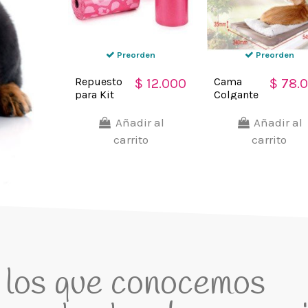
Preorden
Preorden
Repuesto
Cama
$ 12.000
$ 78.
para Kit
Colgante
de Aseo
para
para
Gatos
Añadir al
Añadir al
Mascota
Sunny
carrito
carrito
en forma
Seat ideal
de Hueso
para la
(paq x 3
ventana
rollos)
Window
Cat Bed
a los que conocemos