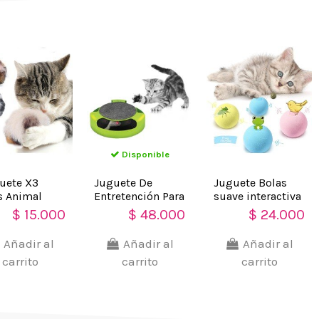
Disponible
guete X3
Juguete De
Juguete Bolas
s Animal
Entretención Para
suave interactiva
t Mascota
Gatos divertido y
con sonido
$ 15.000
$ 48.000
$ 24.000
 Felpa !!
entretenedor
Mascota Gato
Añadir al
Añadir al
Añadir al
carrito
carrito
carrito