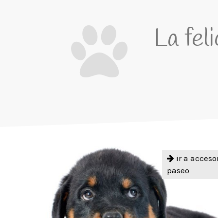
La fel
ir a acceso
paseo