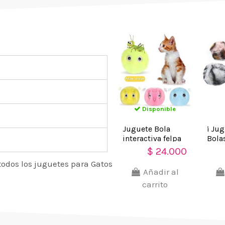
Disponible
Juguete Bola
¡ Ju
interactiva felpa
Bola
Sonido Mascota
Prin
$ 24.000
Gato
Gatos
todos los juguetes para Gatos
Añadir al
carrito