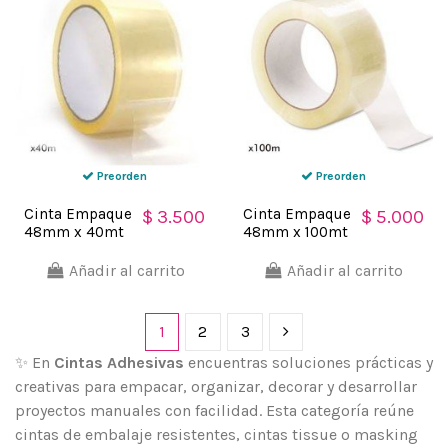
Preorden
Preorden
Cinta Empaque
Cinta Empaque
$ 3.500
$ 5.000
48mm x 40mt
48mm x 100mt
Cajas
Cajas
polipropileno
polipropileno
Añadir al carrito
Añadir al carrito
acrílico
acrílico
Embalaje Soco
Embalaje Soco
1
2
3
✨ En
Cintas Adhesivas
encuentras soluciones prácticas y
creativas para empacar, organizar, decorar y desarrollar
proyectos manuales con facilidad. Esta categoría reúne
cintas de embalaje resistentes, cintas tissue o masking