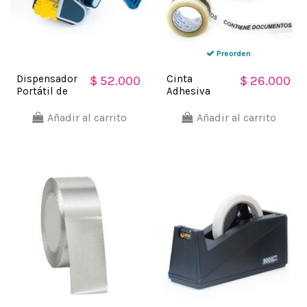
Preorden
Dispensador
Cinta
$ 52.000
$ 26.000
Portátil de
Adhesiva
Cinta
Impresa para
Adhesiva 2"
Empaque
Añadir al carrito
Añadir al carrito
Ideal para
Embalaje
cajas Soco
Soco 48mm x
200mts