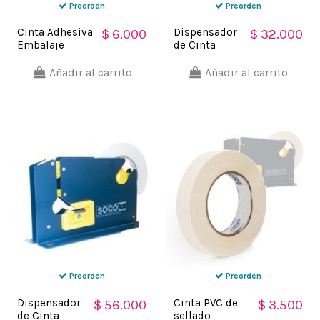
Preorden
Preorden
Cinta Adhesiva
Dispensador
$ 6.000
$ 32.000
Embalaje
de Cinta
Metalizada
Adhesiva
48mm x
Ideal para
Añadir al carrito
Añadir al carrito
100mts
Escritorio o
empaque
Mesa o Cajas
polipropileno
Soco
acrílico Soco
Preorden
Preorden
Dispensador
Cinta PVC de
$ 56.000
$ 3.500
de Cinta
sellado