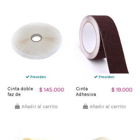
Soco
Preorden
Preorden
Cinta doble
Cinta
$ 145.000
$ 19.000
faz de
Adhesiva
sellado
Antideslizante
permanente
48mm x 5mts
Añadir al carrito
Añadir al carrito
12mm x
Pisos
500mt Soco
Escaleras
Soco CAFE