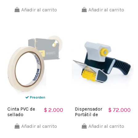
Adhesiva PVC
empaque
Alimentos
bolsas
Añadir al carrito
Añadir al carrito
Soco
Alimento
12mm x 50m
Soco
Preorden
Cinta PVC de
Dispensador
$ 2.000
$ 72.000
sellado
Portátil de
empaque
Cinta
bolsas
Adhesiva 3"
Añadir al carrito
Añadir al carrito
Alimento
Ideal para
12mm x 150m
cajas Soco