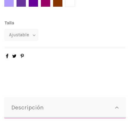
Lila
Morado
Violeta
Púrpura
Cobre
Blanco
Talla
Descripción