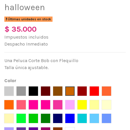
halloween
Últimas unidades en stock
$ 35.000
Impuestos incluidos
Despacho Inmediato
Una Peluca Corte Bob con Flequillo
Talla única ajustable.
Color
Silver
Gris
Negro
Marrón
Café
Café claro
Rojo Vino
Rojo
Mandarina
Naranja
Rojo Fresa
Fucsia
Magenta
Rosa
Rosado
Amarillo
Amarilo claro
Amarillo p
Ceniza
Verde limón
Verde
Verde Pino
Azul Pacífico
Azul
Turquesa
Azul Celeste
Lavanda