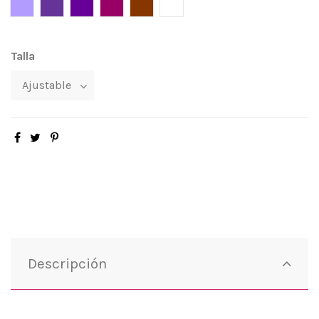
Lila
Morado
Violeta
Púrpura
Cobre
Blanco
Talla
Descripción