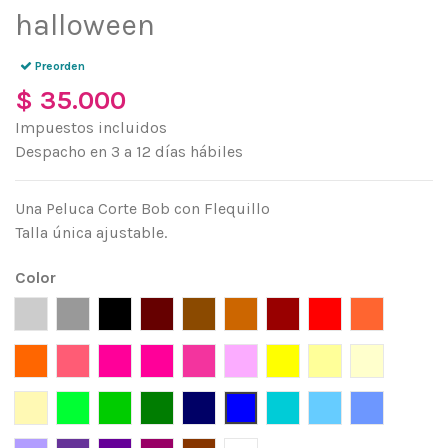
halloween
Preorden
$ 35.000
Impuestos incluidos
Despacho en 3 a 12 días hábiles
Una Peluca Corte Bob con Flequillo
Talla única ajustable.
Color
Silver
Gris
Negro
Marrón
Café
Café claro
Rojo Vino
Rojo
Mandarina
Naranja
Rojo Fresa
Fucsia
Magenta
Rosa
Rosado
Amarillo
Amarilo claro
Amarillo p
Ceniza
Verde limón
Verde
Verde Pino
Azul Pacífico
Azul
Turquesa
Azul Celeste
Lavanda