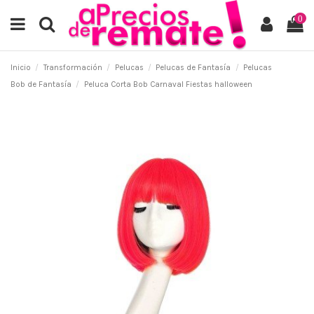
0
Inicio
Transformación
Pelucas
Pelucas de Fantasía
Pelucas
Bob de Fantasía
Peluca Corta Bob Carnaval Fiestas halloween