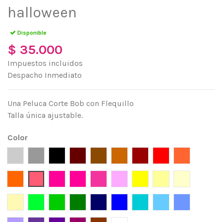
halloween
Disponible
$ 35.000
Impuestos incluidos
Despacho Inmediato
Una Peluca Corte Bob con Flequillo
Talla única ajustable.
Color
Silver
Gris
Negro
Marrón
Café
Café claro
Rojo Vino
Rojo
Mandarina
Naranja
Rojo Fresa
Fucsia
Magenta
Rosa
Rosado
Amarillo
Amarilo claro
Amarillo p
Ceniza
Verde limón
Verde
Verde Pino
Azul Pacífico
Azul
Turquesa
Azul Celeste
Lavanda