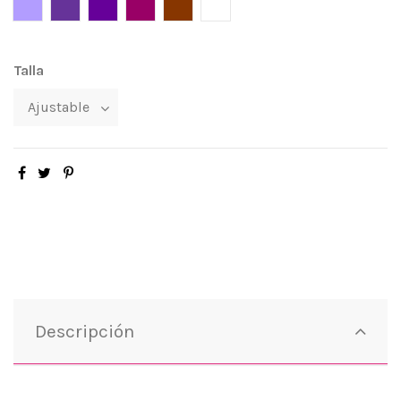
Lila
Morado
Violeta
Púrpura
Cobre
Blanco
Talla
Descripción