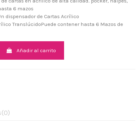
de cartas en acrílico de alta calidad. pocker, naipes,
 hasta 6 mazos
n dispensador de Cartas Acrílico
rílico TranslúcidoPuede contener hasta 6 Mazos de
Añadir al carrito
s
(0)