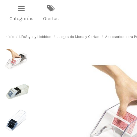
Categorías
Ofertas
Inicio
LifeStyle y Hobbies
Juegos de Mesa y Cartas
Accesorios para P