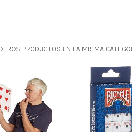
 OTROS PRODUCTOS EN LA MISMA CATEGOR