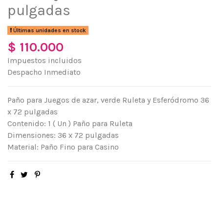
pulgadas
Últimas unidades en stock
$ 110.000
Impuestos incluidos
Despacho Inmediato
Paño para Juegos de azar, verde Ruleta y Esferódromo 36
x 72 pulgadas
Contenido: 1 ( Un ) Paño para Ruleta
Dimensiones: 36 x 72 pulgadas
Material: Paño Fino para Casino