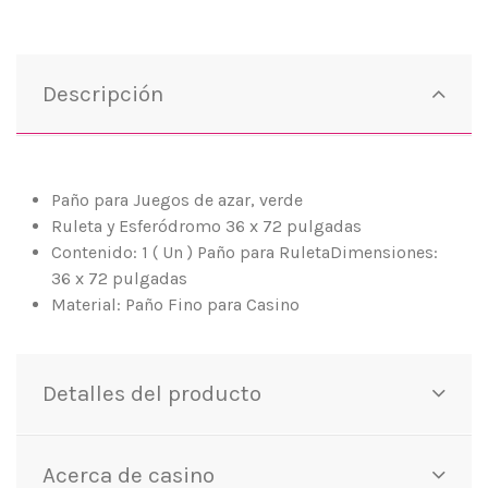
Descripción
Paño para Juegos de azar, verde
Ruleta y Esferódromo 36 x 72 pulgadas
Contenido: 1 ( Un ) Paño para RuletaDimensiones:
36 x 72 pulgadas
Material: Paño Fino para Casino
Detalles del producto
Acerca de casino