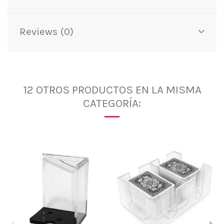
Reviews (0)
12 OTROS PRODUCTOS EN LA MISMA
CATEGORÍA: