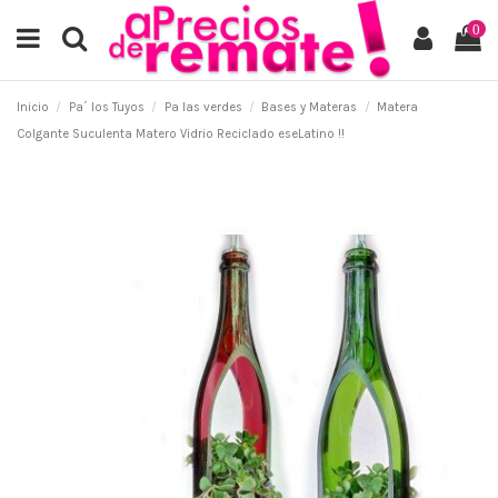
0
Inicio
Pa´ los Tuyos
Pa las verdes
Bases y Materas
Matera
Colgante Suculenta Matero Vidrio Reciclado eseLatino !!