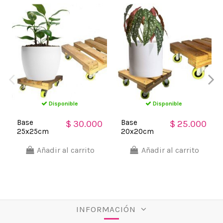
Disponible
Disponible
Base
Base
$ 30.000
$ 25.000
25x25cm
20x20cm
con Ruedas
con Ruedas
para Matera
para Matera
Añadir al carrito
Añadir al carrito
soporte
soporte
cuadrado
cuadrado
Madera !!
Madera !!
INFORMACIÓN