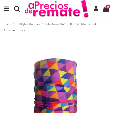
0
Inicio
LifeStyle y Hobbies
Balaclavas Buff
Buff Multifuncional
Ascenso mosaico