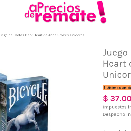
uego de Cartas Dark Heart de Anne Stokes Unicorns
Juego 
Heart 
Unico
Últimas unid
$ 37.0
Impuestos i
Despacho I