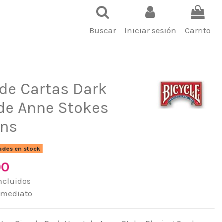
Buscar
Iniciar sesión
Carrito
de Cartas Dark
de Anne Stokes
rns
ades en stock
00
ncluidos
nmediato