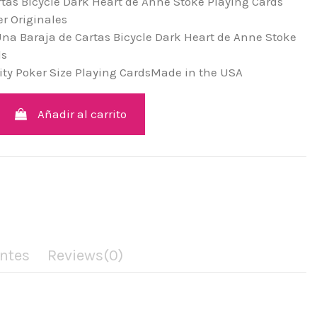
tas Bicycle Dark Heart de Anne Stoke Playing Cards
r Originales
na Baraja de Cartas Bicycle Dark Heart de Anne Stoke
ds
ity Poker Size Playing CardsMade in the USA
Añadir al carrito
ntes
Reviews
(0)