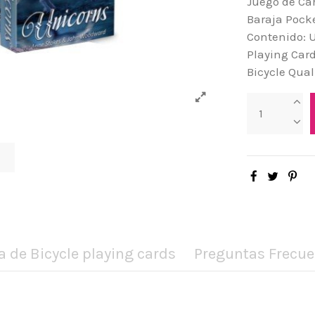
Juego de Car
Baraja Pocke
Contenido: U
Playing Car
Bicycle Qual
s
a de Bicycle playing cards
Preguntas Frecue