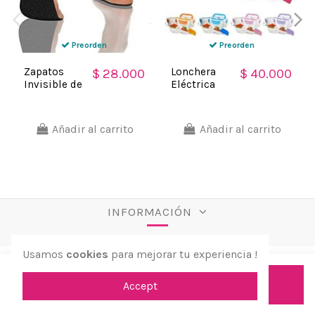
Preorden
Preorden
Zapatos
Lonchera
$ 28.000
$ 40.000
Invisible de
Eléctrica
Playa Pies
Porta
Descalzos y
comidas
Libres ideal
Portátil
Añadir al carrito
Añadir al carrito
para Piscina
Grande
INFORMACIÓN
Usamos
cookies
para mejorar tu experiencia !
Añadir al carrito
Accept
© 2026 aPreciosdeRemate. Todos los derechos
reservados