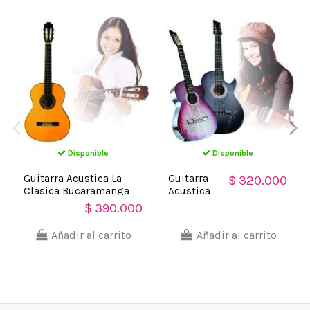
Disponible
Disponible
Guitarra Acustica La
Guitarra
$ 320.000
Clasica Bucaramanga
Acustica
Finos Acabados.Estudio
con
$ 390.000
Boquete La
Clasica
Añadir al carrito
Añadir al carrito
Finas
Maderas
Asesoria
Luthier