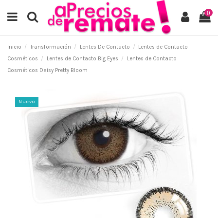
0
Inicio
Transformación
Lentes De Contacto
Lentes de Contacto
Cosméticos
Lentes de Contacto Big Eyes
Lentes de Contacto
Cosméticos Daisy Pretty Bloom
Nuevo