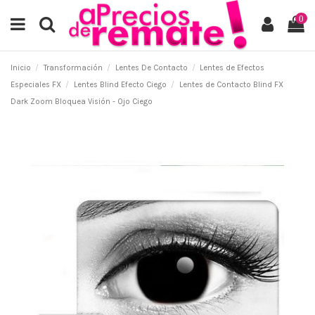
0
Inicio
Transformación
Lentes De Contacto
Lentes de Efectos
Especiales FX
Lentes Blind Efecto Ciego
Lentes de Contacto Blind FX
Dark Zoom Bloquea Visión - Ojo Ciego