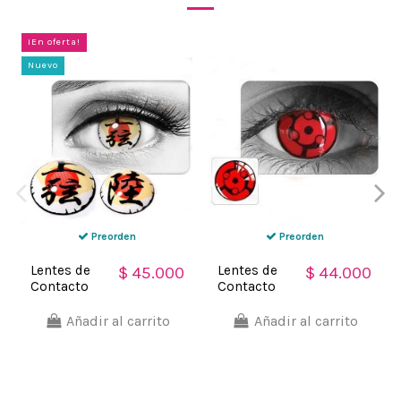
¡En oferta!
Nuevo
Preorden
Preorden
Lentes de
Lentes de
$ 45.000
$ 44.000
Contacto
Contacto
Blind FX
Blind
Daki de
Madara
Añadir al carrito
Añadir al carrito
Demon
Eternal
Slayer
Bloquea
Bloquea
Visión - Ojo
Visión - Ojo
Ciego
Ciego