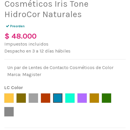
Cosméticos Iris Tone
HidroCor Naturales
Preorden
$ 48.000
Impuestos incluidos
Despacho en 3 a 12 días hábiles
Un par de Lentes de Contacto Cosméticos de Color
Marca: Magister
LC Color
Vanilla Brown
Choco Gray (Gris Cálido)
Cool Gray (Gris Frio)
Honey (Café Amarillo)
Moon Hazel (Azul Gris)
Turquoise Glow (Turquesa)
Rebel Violet (morado)
Golden Puzzle (D
Gleam Gre
Gleam Gray