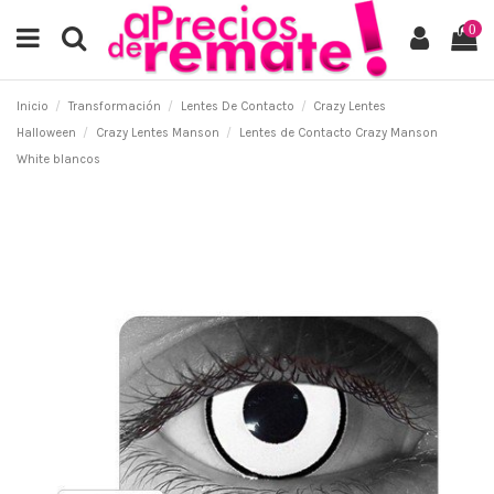
0
Inicio
Transformación
Lentes De Contacto
Crazy Lentes
Halloween
Crazy Lentes Manson
Lentes de Contacto Crazy Manson
White blancos