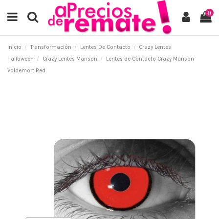
0
Inicio
Transformación
Lentes De Contacto
Crazy Lentes
Halloween
Crazy Lentes Manson
Lentes de Contacto Crazy Manson
Voldemort Red