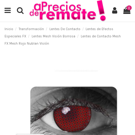
0
Inicio
Transformación
Lentes De Contacto
Lentes de Efectos
Especiales FX
Lentes Mesh Visión Borrosa
Lentes de Contacto Mesh
FX Mesh Rojo Nublan Visión