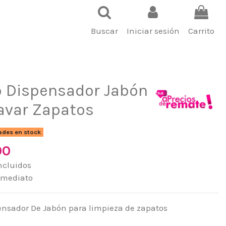
Buscar
Iniciar sesión
Carrito
o Dispensador Jabón
avar Zapatos
ades en stock
00
ncluidos
nmediato
pensador De Jabón para limpieza de zapatos