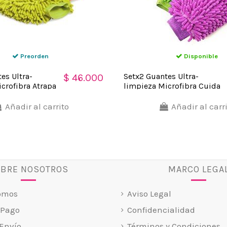
Preorden
Disponible
es Ultra-
Setx2 Guantes Ultra-
$ 46.000
crofibra Atrapa
limpieza Microfibra Cuida
Pintura
Añadir al carrito
Añadir al carr
BRE NOSOTROS
MARCO LEGA
omos
Aviso Legal
 Pago
Confidencialidad
Envío
Términos y Condiciones