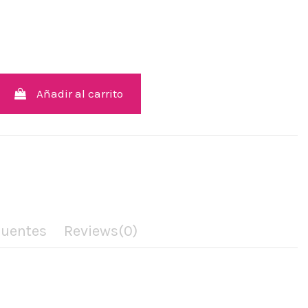
ta
co
Añadir al carrito
cuentes
Reviews
(0)