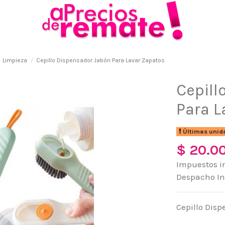
Limpieza
Cepillo Dispensador Jabón Para Lavar Zapatos
Cepill
Para L
Últimas unid
$ 20.0
Impuestos i
Despacho I
Cepillo Dis