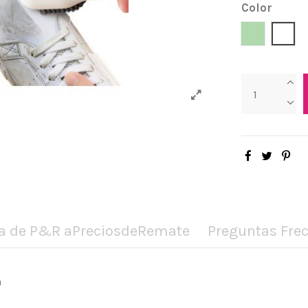
Color
Verde Men
Blan
a de P&R aPreciosdeRemate
Preguntas Fre
a