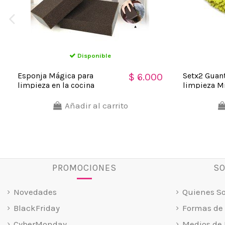
Disponible
Esponja Mágica para
Setx2 Guant
$ 6.000
limpieza en la cocina
limpieza Mi
remueve suciedad
Polvo
Añadir al carrito
PROMOCIONES
SO
Novedades
Quienes S
BlackFriday
Formas de
CyberMonday
Medios de 