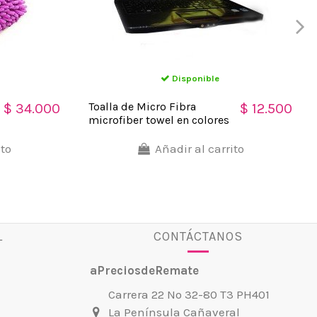
Disponible
Toalla de Micro Fibra
$ 34.000
$ 12.500
microfiber towel en colores
surtidos
ito
Añadir al carrito
L
CONTÁCTANOS
aPreciosdeRemate
Carrera 22 No 32-80 T3 PH401
La Península Cañaveral