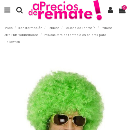
0
Inicio
Transformación
Pelucas
Pelucas de Fantasía
Pelucas
Afro Puff Voluminosas
Pelucas Afro de fantasía en colores para
Halloween