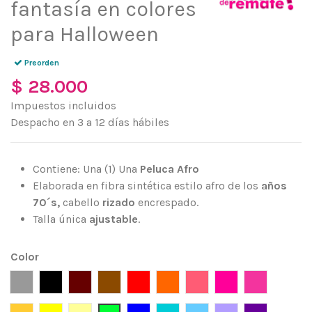
fantasía en colores
para Halloween
Preorden
$ 28.000
Impuestos incluidos
Despacho en 3 a 12 días hábiles
Contiene: Una (1) Una
Peluca Afro
Elaborada en fibra sintética estilo afro de los
años
70´s,
cabello
rizado
encrespado.
Talla única
ajustable
.
Color
Gris
Negro
Marrón
Café
Rojo
Naranja
Rojo Fresa
Fucsia
Rosa