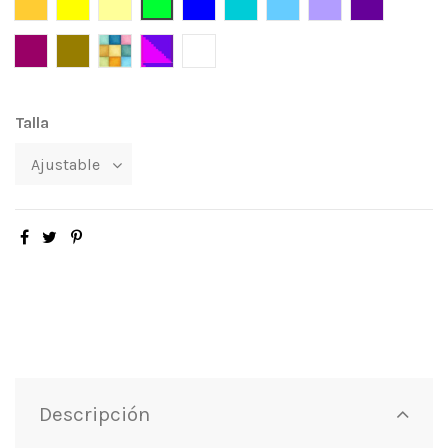
Amarillo Oro
Amarillo
Amarilo claro
Verde limón
Azul
Turquesa
Azul Celeste
Lila
Violeta
Púrpura
Bronce
Multicolor
Stocking
Blanco
Talla
Descripción