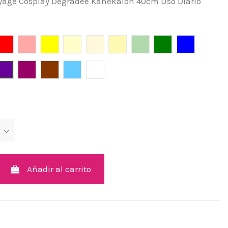
yage Cosplay Degradee Kanekalon 40cm Uso Diario
Rojo
Palo de Rosa
Amarillo
Amarillo pálido
Champaña
Ceniza
Verde Menta
Verde Pino
Azul
te
Violeta
Púrpura
Cobre
Cian Light
Blanco
Añadir al carrito