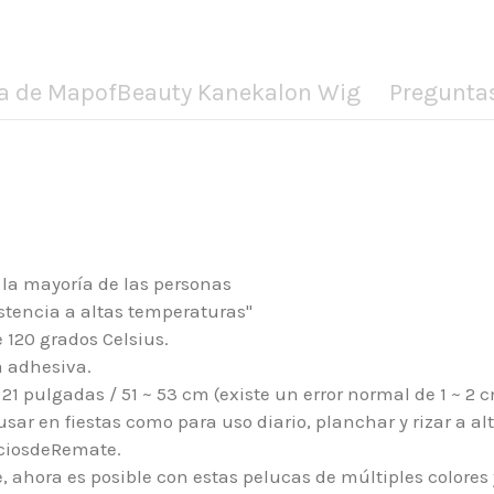
a de MapofBeauty Kanekalon Wig
Pregunta
 la mayoría de las personas
stencia a altas temperaturas"
 120 grados Celsius.
a adhesiva.
pulgadas / 51 ~ 53 cm (existe un error normal de 1 ~ 2 c
usar en fiestas como para uso diario, planchar y rizar a a
eciosdeRemate.
ahora es posible con estas pelucas de múltiples colores y 