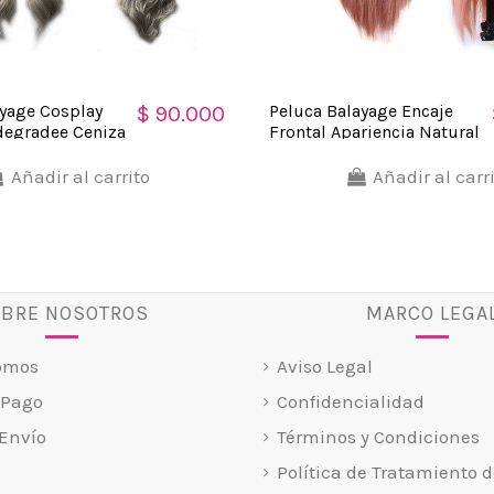
ayage Cosplay
Peluca Balayage Encaje
$ 90.000
degradee Ceniza
Frontal Apariencia Natural
Carrera Central Font Lace
Añadir al carrito
Añadir al carr
BRE NOSOTROS
MARCO LEGA
omos
Aviso Legal
 Pago
Confidencialidad
Envío
Términos y Condiciones
Política de Tratamiento d