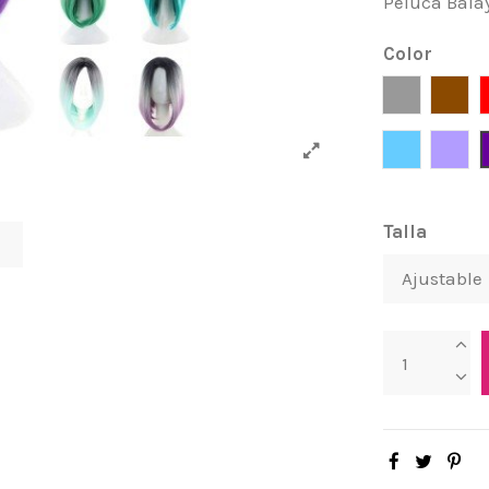
Peluca Bala
Color
Gris
Café
Azul Celes
Lila
Talla
s