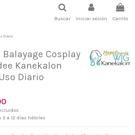
Buscar
Iniciar sesión
Carrito
o Diario
 Balayage Cosplay
dee Kanekalon
Uso Diario
00
ncluidos
3 a 12 días hábiles