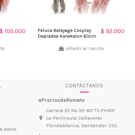
Peluca Balayage Cosplay
$ 105.000
$ 92.000
Degradee Kanekalon 60cm
Uso Diario
ito
Añadir al carrito
L
CONTÁCTANOS
aPreciosdeRemate
Carrera 22 No 32-80 T3 PH401
La Península Cañaveral
Floridablanca, Santander. COL
e datos