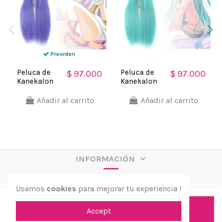
Preorden
Peluca de
Peluca de
$ 97.000
$ 97.000
Kanekalon
Kanekalon
Lisa 100cm
Lisa 100cm
Cosplay -
Cosplay -
Añadir al carrito
Añadir al carrito
Lila
Cyan
Aguamarina
INFORMACIÓN
Usamos
cookies
para mejorar tu experiencia !
Añadir al carrito
Accept
© 2026 aPreciosdeRemate. Todos los derechos