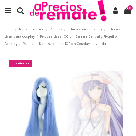
0
Inicio
Transformación
Pelucas
Pelucas para Cosplay
Pelucas
Lisas para cosplay
Pelucas Lisas 100 cm Carrera Central y Flequillo
Cosplay
Peluca de Kanekalon Lisa 100cm Cosplay - lavanda
¡En oferta!