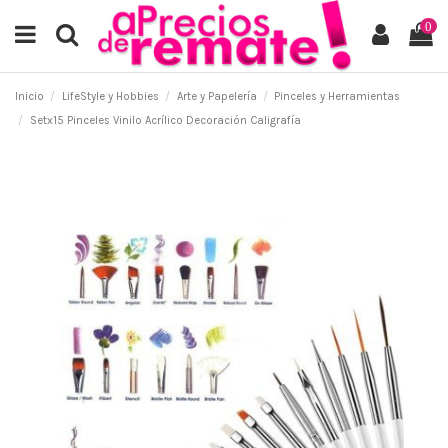
0
Inicio
LifeStyle y Hobbies
Arte y Papelería
Pinceles y Herramientas
Setx15 Pinceles Vinilo Acrílico Decoración Caligrafía