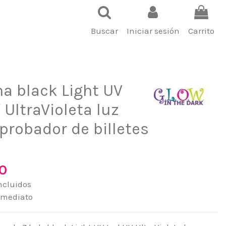
Buscar
Iniciar sesión
Carrito
na black Light UV
 UltraVioleta luz
probador de billetes
00
ncluidos
nmediato