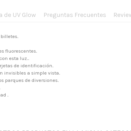
a de UV Glow
Preguntas Frecuentes
Revie
billetes.
s fluorescentes.
con esta luz..
jetas de identificación.
 invisibles a simple vista.
los parques de diversiones.
.
ad .