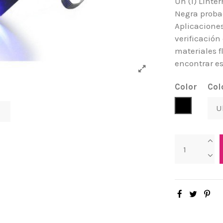
Un (1) Linte
Negra probad
Aplicaciones
verificación
materiales f
encontrar es
Color
Col
Negro
s