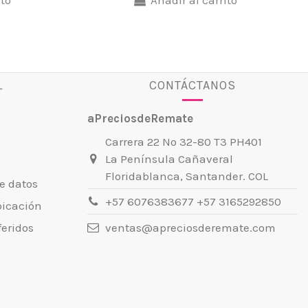
L
CONTÁCTANOS
aPreciosdeRemate
Carrera 22 No 32-80 T3 PH401
La Península Cañaveral
Floridablanca, Santander. COL
e datos
+57 6076383677 +57 3165292850
bicación
ventas@apreciosderemate.com
eridos