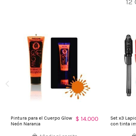
12
Pintura para el Cuerpo Glow
Set x3 Lap
$ 14.000
Neón Naranja
con tinta in
Led UV
Añadir al carrito