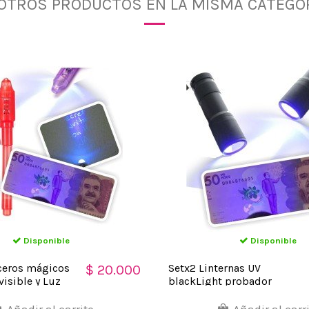
 OTROS PRODUCTOS EN LA MISMA CATEGOR
Disponible
Disponible
iceros mágicos
Setx2 Linternas UV
$ 20.000
visible y Luz
blackLight probador
billetes Fraude
Añadir al carrito
Añadir al carr