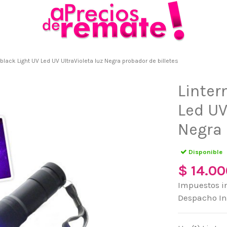
 black Light UV Led UV UltraVioleta luz Negra probador de billetes
Linter
Led UV
Negra 
Disponible
$ 14.0
Impuestos i
Despacho I