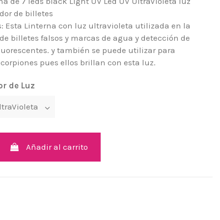
rna de 7 leds black Light UV Led UV UltraVioleta luz
or de billetes
: Esta Linterna con luz ultravioleta utilizada en la
 de billetes falsos y marcas de agua y detección de
luorescentes. y también se puede utilizar para
corpiones pues ellos brillan con esta luz.
or de Luz
Añadir al carrito