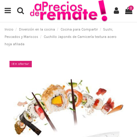
0
Inicio
Diversión en la cocina
Cocina para Compartir
Sushi,
Pescados y Mariscos
Cuchillo Japonés de Carnicería textura acero
hoja afilada
¡En oferta!