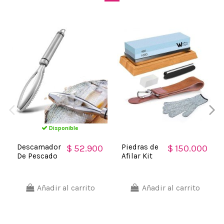
Disponible
Descamador
Piedras de
$ 52.900
$ 150.000
De Pescado
Afilar Kit
Pelador
profesional
Quita
para
Escamas de
afilado de
Añadir al carrito
Añadir al carrito
Lujo
cuchillos
tijeras un
filo
perfecto y...