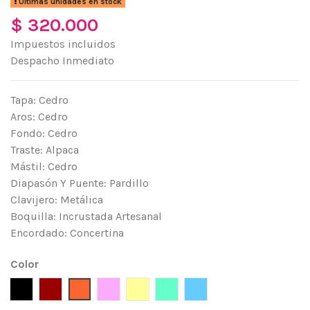
Últimas unidades en stock
$ 320.000
Impuestos incluidos
Despacho Inmediato
Tapa: Cedro
Aros: Cedro
Fondo: Cedro
Traste: Alpaca
Mástil: Cedro
Diapasón Y Puente: Pardillo
Clavijero: Metálica
Boquilla: Incrustada Artesanal
Encordado: Concertina
Color
Negro
Rojo Vino
Mandarina
Rosado
Amarilo claro
Aguamarina
Azul Celeste