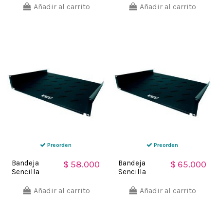
X 55 CM para
X 65 CM
Añadir al carrito
Añadir al carrito
gabinetes
para
Powest
gabinetes
Powest
Preorden
Preorden
Bandeja
Bandeja
$ 58.000
$ 65.000
Sencilla
Sencilla
Ventilada 1 U
Ventilada 2 U
X 35 CM para
X 30 CM para
Añadir al carrito
Añadir al carrito
Rack
Rack