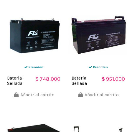
Preorden
Preorden
Batería
Batería
$ 748.000
$ 951.000
Sellada
Sellada
FuliBattery
FuliBattery
12V-100AH
12V-120AH
Añadir al carrito
Añadir al carrito
Ref.
Ref.
FL121000GS
FL121200GS