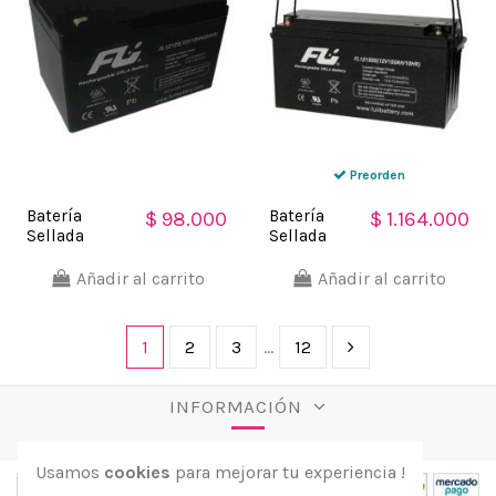
Preorden
Batería
Batería
$ 98.000
$ 1.164.000
Sellada
Sellada
FuliBattery
FuliBattery
12V-12AH Ref.
12V-150AH
Añadir al carrito
Añadir al carrito
FL12120GS
Ref.
FL121500GS
1
2
3
…
12
INFORMACIÓN
Usamos
cookies
para mejorar tu experiencia !