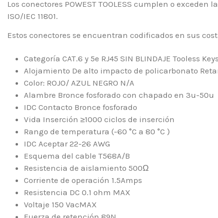
Los conectores POWEST TOOLESS cumplen o exceden las 
ISO/IEC 11801.
Estos conectores se encuentran codificados en sus cost
Categoría CAT.6 y 5e RJ45 SIN BLINDAJE Tooless Key
Alojamiento De alto impacto de policarbonato Ret
Color: ROJO/ AZUL NEGRO N/A
Alambre Bronce fosforado con chapado en 3u-50u
IDC Contacto Bronce fosforado
Vida Inserción ≥1000 ciclos de inserción
Rango de temperatura (-60 °C a 80 °C )
IDC Aceptar 22-26 AWG
Esquema del cable T568A/B
Resistencia de aislamiento 500Ω
Corriente de operación 1.5Amps
Resistencia DC 0.1 ohm MAX
Voltaje 150 VacMAX
Fuerza de retención 89N