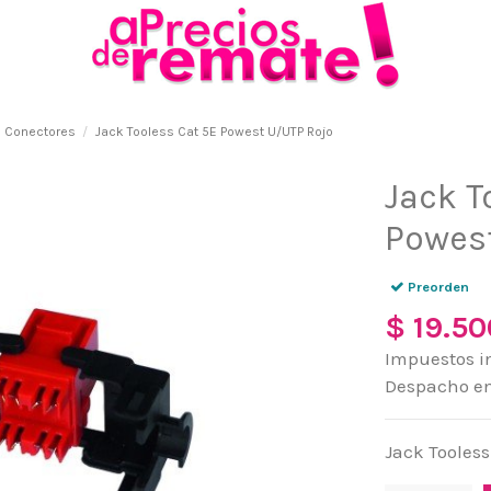
Conectores
Jack Tooless Cat 5E Powest U/UTP Rojo
Jack T
Powes
Preorden
$ 19.50
Impuestos i
Despacho en 
Jack Tooless