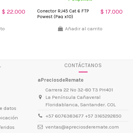
Conector RJ45 Cat 6 FTP
$ 22.000
$ 17.000
Powest (Paq x10)
ito
Añadir al carrito
L
CONTÁCTANOS
aPreciosdeRemate
Carrera 22 No 32-80 T3 PH401
La Península Cañaveral
Floridablanca, Santander. COL
e datos
+57 6076383677 +57 3165292850
bicación
ventas@apreciosderemate.com
eridos