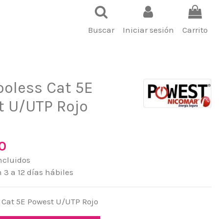
Buscar
Iniciar sesión
Carrito
ooless Cat 5E
t U/UTP Rojo
0
ncluidos
3 a 12 días hábiles
 Cat 5E Powest U/UTP Rojo