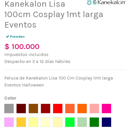
Kanekalon Lisa
100cm Cosplay 1mt larga
Eventos
Preorden
$ 100.000
Impuestos incluidos
Despacho en 3 a 12 días hábiles
Peluca de Kanekalon Lisa 100 Cm Cosplay 1mt larga
Eventos Halloween
Color
Gris
Marrón
Café
Rojo Vino
Rojo
Mandarina
Naranja
Palo de Rosa
Fucsia
Rosado
Amarillo Oro
Amarilo claro
Amarillo pálido
Ceniza
Verde limón
Verde Menta
Verde Pino
Azul Pacífi