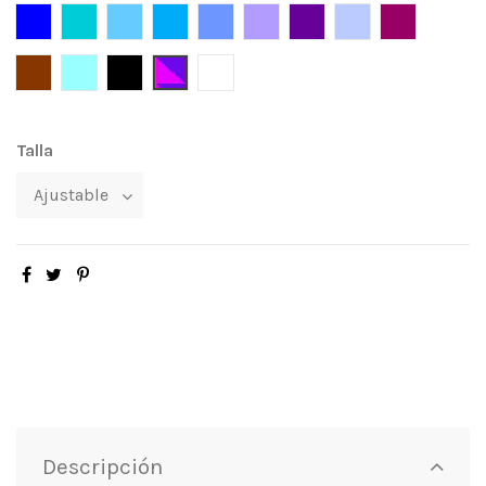
Azul
Turquesa
Azul Celeste
Cyan Cosplay
Lavanda
Lila
Violeta
Lilac
Púrpura
Cobre
Cloud
Negro
Stocking
Blanco
Talla
Descripción