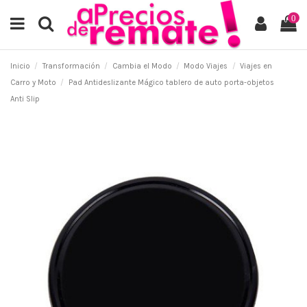
0
Inicio
Transformación
Cambia el Modo
Modo Viajes
Viajes en
Carro y Moto
Pad Antideslizante Mágico tablero de auto porta-objetos
Anti Slip